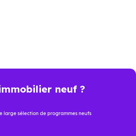
s sur un zonage géographique
mais "le bien choisi est-il bien
un investisseur
immobilier neuf ?
ment locatif
.
s produits de défiscalisation
e large sélection de programmes neufs