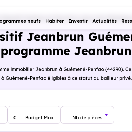
Dispositif Jeanbrun en Pays de la Loire
Loire-Atlantique 
rogrammes neufs
Habiter
Investir
Actualités
Res
sitif Jeanbrun Guéme
programme Jeanbrun
gramme immobilier Jeanbrun à Guémené-Penfao (44290). Ce
à Guémené-Penfao éligibles à ce statut du bailleur privé.
€
Budget Max
Nb de pièces