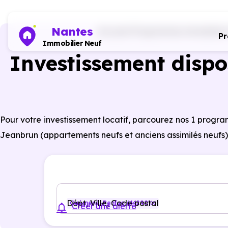
Nantes
Accueil
Programmes immobiliers 
P
Immobilier Neuf
Investissement dispo
Pour votre investissement locatif, parcourez nos 1 pro
Jeanbrun (appartements neufs et anciens assimilés neufs) 
Dépt, Ville, Code postal
Guémené-Penfao (44290)
Créer une alerte