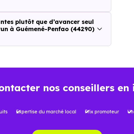
ce l’intérêt de cette approche parce qu’
il ne repose pa
ntes plutôt que d’avancer seul
brun à Guémené-Penfao (44290)
t plus seulement "la ville est-elle dans la bonne zone ?", 
Guémené-Penfao (44290)
, cette nuance change tout.
ositif Jeanbrun apporte à 
né-Penfao (44290)
ontacter nos conseillers en 
conçu pour redonner un cadre plus durable à l’
investisse
 tels que
l’ancienne loi Pinel
, fonctionnaient comme de
its
Expertise du marché local
Prix promoteur
Un
ur une logique plus patrimoniale.
’amortissement
: