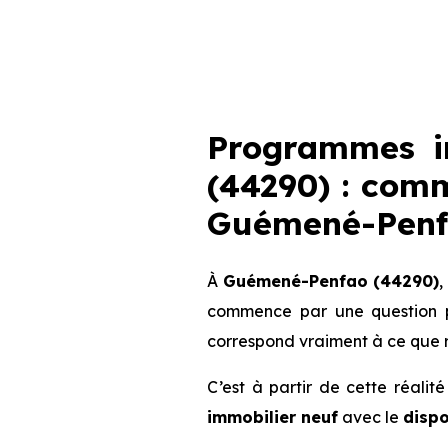
Programmes i
(44290) : comm
Guémené-Pen
À
Guémené-Penfao (44290)
,
commence par une question pl
correspond vraiment à ce que r
C’est à partir de cette réalit
immobilier neuf
avec le
dispo