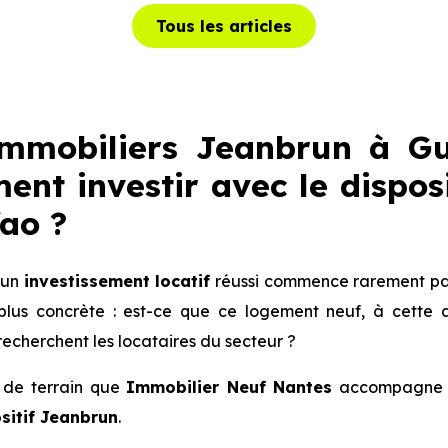
Tous les articles
mmobiliers Jeanbrun à G
ent investir avec le dispo
fao
?
 un
investissement locatif
réussi commence rarement par 
us concrète : est-ce que ce logement neuf, à cette a
echerchent les locataires du secteur ?
é de terrain que
Immobilier Neuf Nantes
accompagne le
sitif Jeanbrun
.