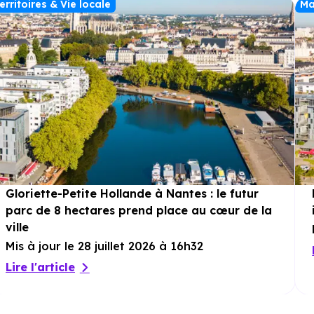
erritoires & Vie locale
Ma
de savourer les beaux jours dans un
environnement calme et naturel. Une belle
opportunité pour devenir propriétaire dans
un village au charme breton.
Gloriette-Petite Hollande à Nantes : le futur
parc de 8 hectares prend place au cœur de la
ville
Mis à jour le 28 juillet 2026 à 16h32
Lire l'article