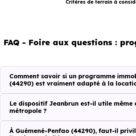
Critères de terrain à consi
La vie de quartier
L'accès aux transports
FAQ - Foire aux questions : p
La proximité des commerces e
Le bassin d'emploi local
Comment savoir si un programme immob
(44290) est vraiment adapté à la locati
La qualité résidentielle du se
La tension locative
Le dispositif Jeanbrun est-il utile même
métropole ?
Le type de logements le plus 
À Guémené-Penfao (44290), faut-il privil