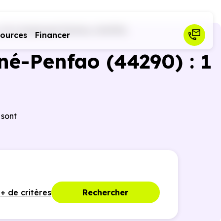
(44)
Guémené-Penfao (44290)
sources
Financer
né-Penfao (44290) : 1
 sont
+ de critères
Rechercher