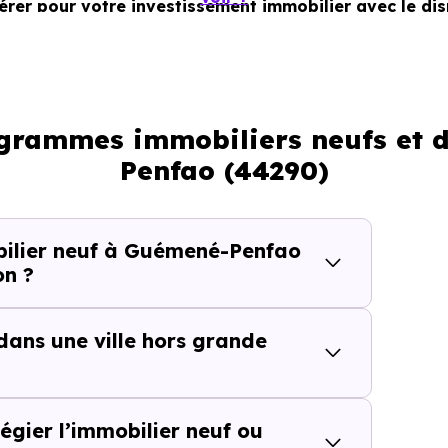
dérer pour votre investissement immobilier avec le di
rogrammes immobiliers neufs et 
Penfao (44290)
t services
ilier neuf à Guémené-Penfao
on ?
cteur
 dans une ville hors grande
recherché
égier l’immobilier neuf ou