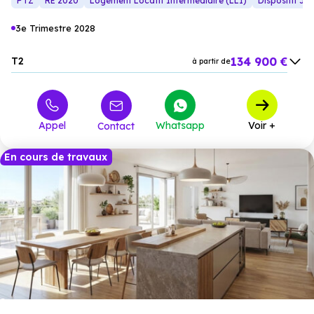
PTZ
RE 2020
Logement Locatif Intermédiaire (LLI)
Dispositif Je
3e Trimestre 2028
134 900 €
T2
à partir de
199 900 €
T3
à partir de
259 900 €
T4
à partir de
Appel
Whatsapp
Voir +
Contact
En cours de travaux