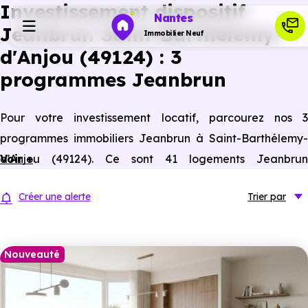
Investissement dispositif
Nantes
Jeanbrun Saint-Barthélemy-
Immobilier Neuf
d'Anjou (49124) : 3
programmes Jeanbrun
Programmes neufs
Pour votre investissement locatif, parcourez nos 3
Habiter
programmes immobiliers Jeanbrun à Saint-Barthélemy-
d'Anjou (49124). Ce sont 41 logements Jeanbrun
Voir +
Investir
(appartements neufs et anciens assimilés neufs) à Saint-
Créer une alerte
Trier
par
Barthélemy-d'Anjou éligibles à ce statut du bailleur privé.
Actualités
Nouveauté
Ressources
Financer