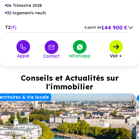
2e Trimestre 2028
32 logements neufs
144 900 €
T2
9
à partir de
189 900 €
T3
19
à partir de
265 900 €
T4
4
à partir de
Appel
Whatsapp
Voir +
Contact
Conseils et Actualités sur
l'immobilier
erritoires & Vie locale