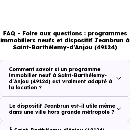
Bailleur Privé)
apporte un cadre favorable à votre futur
investissement immobilier.
Mais à l’échelle d’une ville, ce sont les usages locaux qui
orientent les bons choix. Tous les quartiers ne se
FAQ - Foire aux questions : programmes
immobiliers neufs et dispositif Jeanbrun à
comportent pas de la même manière, tous les logements
Saint-Barthélemy-d'Anjou (49124)
ne répondent pas à la même demande, et toutes les
résidences n’offrent pas le même potentiel locatif.
Comment savoir si un programme
immobilier neuf à Saint-Barthélemy-
Avant la fiscalité, une question
d'Anjou (49124) est vraiment adapté à
simple : quelle est la pertinence de
la location ?
votre projet d’investissement
locatif avec le dispositif Jeanbrun
Le dispositif Jeanbrun est-il utile même
à Saint-Barthélemy-d'Anjou (49124)
dans une ville hors grande métropole ?
?