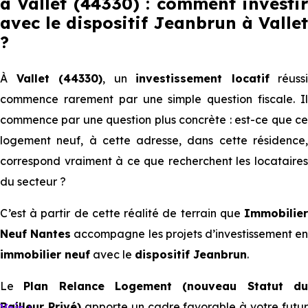
à Vallet (44330) : comment investir
avec le dispositif Jeanbrun
à Vallet
?
À
Vallet (44330)
, un
investissement locatif
réussi
commence rarement par une simple question fiscale. Il
commence par une question plus concrète : est-ce que ce
logement neuf, à cette adresse, dans cette résidence,
correspond vraiment à ce que recherchent les locataires
du secteur ?
C’est à partir de cette réalité de terrain que
Immobilier
Neuf Nantes
accompagne les projets d’investissement e
immobilier neuf
avec le
dispositif Jeanbrun
.
Le
Plan Relance Logement (nouveau Statut d
Bailleur Privé)
apporte un cadre favorable à votre futur