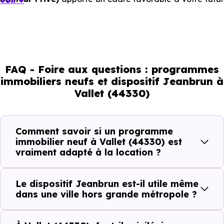
Voir +
investissement immobilier.
Mais à l’échelle d’une ville, ce sont les usages locaux qui
orientent les bons choix. Tous les quartiers ne se
comportent pas de la même manière, tous les logements
FAQ - Foire aux questions : programmes
immobiliers neufs et dispositif Jeanbrun à
ne répondent pas à la même demande, et toutes les
Vallet (44330)
résidences n’offrent pas le même potentiel locatif.
Comment savoir si un programme
Avant la fiscalité, une question
immobilier neuf à Vallet (44330) est
simple : quelle est la pertinence de
vraiment adapté à la location ?
votre projet d’investissement
locatif avec le dispositif Jeanbrun
Le dispositif Jeanbrun est-il utile même
à Vallet (44330) ?
dans une ville hors grande métropole ?
À
Vallet (44330)
, la qualité d’un
investissement locati