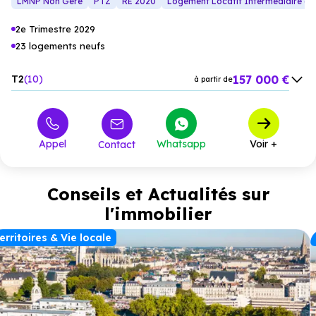
LMNP Non Géré
PTZ
RE 2020
Logement Locatif Intermédiaire (L
2e Trimestre 2029
23 logements neufs
157 000 €
T2
10
à partir de
210 000 €
T3
8
à partir de
261 000 €
T4
4
à partir de
Appel
Whatsapp
Voir +
Contact
314 000 €
T5
1
à partir de
Conseils et Actualités sur
l'immobilier
erritoires & Vie locale