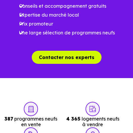
Conseils et accompagnement gratuits
La tension locative
Expertise du marché local
Prix promoteur
Le type de logements le plus recherché
Une large sélection de programmes neufs
Le
dispositif Jeanbrun
renforce l’intérêt de cett
Contacter nos experts
approche parce qu’
il ne repose pas sur un zonage
géographique strict
.
Autrement dit, la question n’est plus seulement "la ville
est-elle dans la bonne zone ?", mais "le bien choisi est-il
bien positionné sur son marché ?". À
Vallet (44330)
, cett
nuance change tout.
387
programmes neufs
4 365
logements neufs
en vente
à vendre