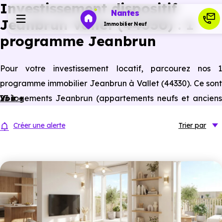
Investissement dispositif
Nantes
Jeanbrun Vallet (44330) : 1
Immobilier Neuf
programme Jeanbrun
Programmes neufs
Pour votre investissement locatif, parcourez nos 1
programme immobilier Jeanbrun à Vallet (44330). Ce sont
Habiter
23 logements Jeanbrun (appartements neufs et anciens
Voir +
assimilés neufs) à Vallet éligibles à ce statut du bailleur
Investir
Créer une alerte
Trier
par
privé.
Actualités
Ressources
Financer