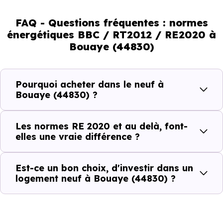
immobilier, en valorisant les biens les plus performants.
FAQ - Questions fréquentes : normes
En résumé :
énergétiques BBC / RT2012 / RE2020 à
Bouaye (44830)
Normes énergétiques de
Avantages au quotidien
l’immobilier neuf
Pourquoi acheter dans le neuf à
Bouaye (44830) ?
Isolations thermiques
et phoniques
Les normes RE 2020 et au delà, font-
Confort en toute
elles une vraie différence ?
saison
Économies
Est-ce un bon choix, d'investir dans un
logement neuf à Bouaye (44830) ?
mensuelles sur les
BBC, RT2012, RE2020
factures
Plus grande