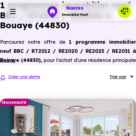
1 programme immobilier neuf
Nantes
BBC / RT2012 / RE2020 à
Immobilier Neuf
Bouaye (44830)
Programmes neufs
Parcourez notre offre de
1 programme immobilier
neuf BBC / RT2012 / RE2020 / RE2025 / RE2031 à
Habiter
Bouaye (44830)
Voir +
,
pour l'achat d'une résidence principal
ou un investissement locatif, conforme aux dernières
Investir
Créer une alerte
Trier
par
normes de performances énergétiques, pour un gain
d'économies dans le neuf.
Actualités
Nouveauté
Ressources
Financer