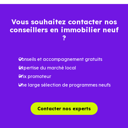
luminosité
Espaces ouverts
Vous souhaitez contacter nos
…
conseillers en immobilier neuf
?
Meilleures exigences
à la construction
Conseils et accompagnement gratuits
Performances
Expertise du marché local
énergétiques
Prix promoteur
améliorées
RE2025 et RE2031
Une large sélection de programmes neufs
Impact
environnemental
réduit
Contacter nos experts
…