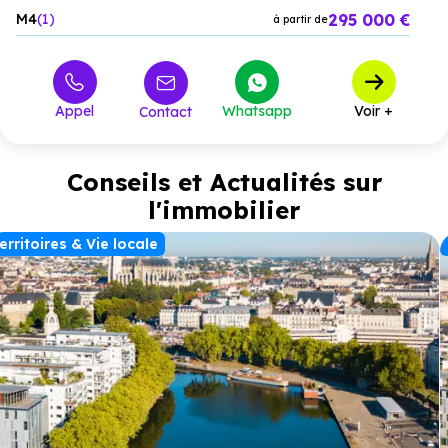
295 000 €
M4
1
à partir de
Appel
Whatsapp
Voir +
Contact
Conseils et Actualités sur
l'immobilier
erritoires & Vie locale