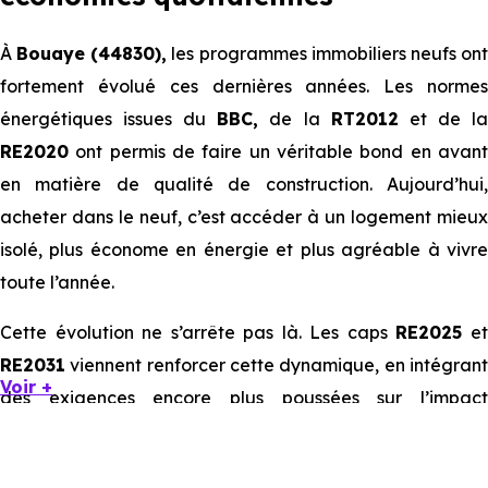
À
Bouaye (44830),
les programmes immobiliers neufs on
fortement évolué ces dernières années. Les normes
énergétiques issues du
BBC,
de la
RT2012
et de l
RE2020
ont permis de faire un véritable bond en avant
en matière de qualité de construction. Aujourd’hui,
acheter dans le neuf, c’est accéder à un logement mieux
isolé, plus économe en énergie et plus agréable à vivre
toute l’année.
Cette évolution ne s’arrête pas là. Les caps
RE2025
e
RE2031
viennent renforcer cette dynamique, en intégrant
Voir +
des exigences encore plus poussées sur l’impact
environnemental et le confort thermique. À terme, ces
normes vont continuer à transformer le marché