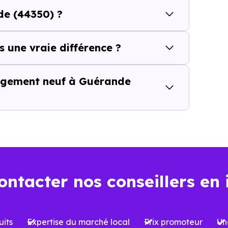
de (44350) ?
er qui se construit aussi à l’échel
uérande (44350)
ne se résume pas à choisir un program
s une vraie différence ?
ales et les opportunités du marché. Tous les logements 
mes peuvent être significatives, notamment en matière de
 logement neuf à Guérande
agnement local est essentiel.
Nos conseillers Immobi
ificités. Ils vous aident à décrypter les projets, à compare
lement à votre projet, qu’il s’agisse d’une résidence princ
t aujourd’hui… et demain
ontacter nos conseillers en 
la performance énergétique devient un critère de plus e
E2020,
et anticipant les évolutions futures, constitue un 
its
Expertise du marché local
Prix promoteur
Un