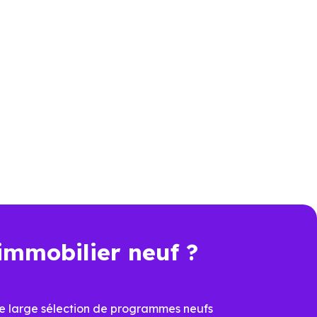
le locale
me. C’est aussi comprendre les
neufs ne se valent pas, et les
 performance et de conception.
lier Neuf Nantes
connaissent
r les programmes et à identifier
ipale ou d’un investissement.
immobilier neuf ?
n plus déterminant, acheter un
véritable avantage.
e large sélection de programmes neufs