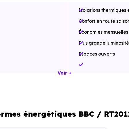
Isolations thermiques 
Confort en toute saiso
Économies mensuelles s
Plus grande luminosité
Espaces ouverts
…
Voir +
Meilleures exigences à
Performances énergét
Impact environnement
normes énergétiques BBC / RT20
…