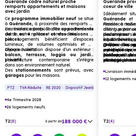
Guérande cadre naturel proche
Guérande proc
remparts appartements et maisons
coeur de ville
avec jardin
Idéalement sit
Ce
programme immobilier neuf
se situe
Guérande
et l
à
Guérande,
à proximité des remparts et
résidence neuve
Pensée à taill
des marais salants. Il offre un cadre de vie
La résidence propose des
appartements
alliant patrimo
distingue par s
calme, entre nature et commodités.
du 2 au 4 pièces et des maisons 5
deux pas d
parfaitement i
Les intérieurs
pièces.
Les logements bénéficient d’espaces
infrastructures s
local. Dévelop
équilibrés et ba
lumineux, de volumes optimisés et de
profitez d’un e
propose des
grâce aux gr
Chaque appar
a
séjours ouverts.
Chaque habitation dispose d’un extérieur :
rejoignant les
au 4 pièces
prestations
extérieur priv
sé
,
balcon, terrasse, loggia ou jardin
pied
résidence pr
confort durabl
balcon,
Au cœur de 
pour de
d’un
privatif.
L’architecture contemporaine s’intègre
intemporel.
d’investissement
volets roulant
véritable prolo
partagé,
des c
dans son environnement naturel.
modernes.
dès les beaux jo
à compost et de
Des
stationnements
sont prévus, avec
une ambia
Livraison imméd
garages
pour les maisons.
écoresponsa
12 logements n
privatifs
et u
ce projet harm
PTZ
TVA Réduite
RE 2020
Dispositif Jeanbrun
Plan Relance Lo
Guérande.
4e Trimestre 2028
26 logements neufs
188 000 €
T2
8
T2
4
à partir de
282 000 €
T3
7
T3
4
à partir de