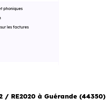
et phoniques
n
ur les factures
 la construction
iques améliorées
al réduit
12 / RE2020 à Guérande (44350)