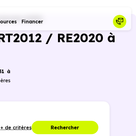
uérande (44350)
sources
Financer
RT2012 / RE2020 à
31 à
ières
+ de critères
Rechercher