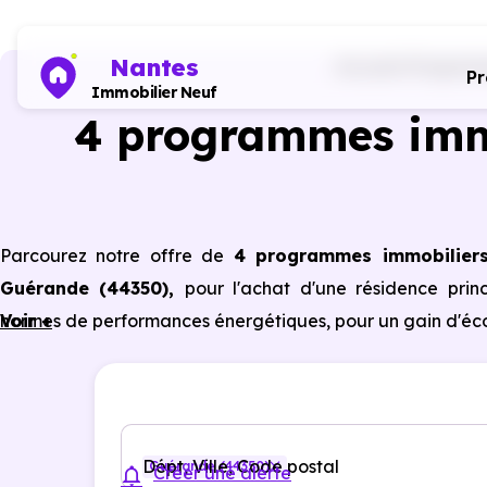
Nantes
Accueil
Programm
P
Immobilier Neuf
4 programmes imm
Parcourez notre offre de
4 programmes immobilier
Guérande (44350)
,
pour l'achat d'une résidence prin
normes de performances énergétiques, pour un gain d'éco
Voir +
Dépt, Ville, Code postal
Guérande (44350)
Créer une alerte