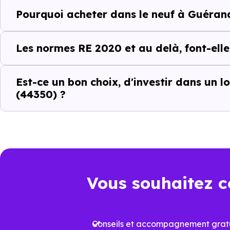
Pourquoi acheter dans le neuf à Guéran
Un projet immobili
Acheter un bien immobilier à
G
Les normes RE 2020 et au delà, font-elle
quartiers, les dynamiques loc
différences entre les program
Est-ce un bon choix, d'investir dans un
(44350) ?
C’est pour cela que l’accomp
Guérande (44350)
et ses spéc
les biens qui correspondent réel
Un choix pertinen
Vous souhaitez c
Dans un marché immobilier où 
logement neuf conforme à la
R
Conseils et accompagnement gratu