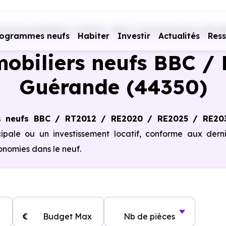
es neufs RE2020 - RT2012 - BBC
Loire-Atlantique (44)
G
rogrammes neufs
Habiter
Investir
Actualités
Res
obiliers neufs BBC / 
Guérande (44350)
s neufs BBC / RT2012 / RE2020 / RE2025 / RE20
cipale ou un investissement locatif, conforme aux dern
nomies dans le neuf.
€
Budget Max
Nb de pièces