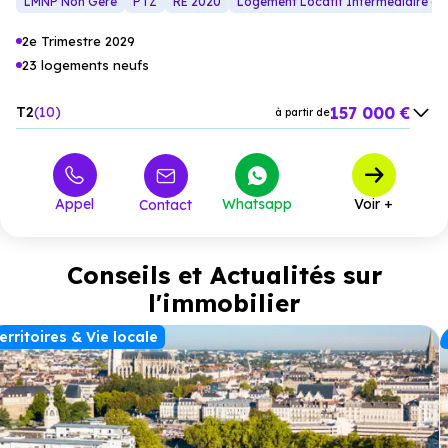
LMNP Non Géré
PTZ
RE 2020
Logement Locatif Intermédiaire (L
2e Trimestre 2029
23 logements neufs
157 000 €
T2
10
à partir de
210 000 €
T3
8
à partir de
261 000 €
T4
4
à partir de
Appel
Whatsapp
Voir +
Contact
314 000 €
T5
1
à partir de
Conseils et Actualités sur
l'immobilier
erritoires & Vie locale