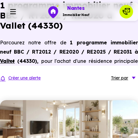
1 programme immobilier neuf
Nantes
BBC / RT2012 / RE2020 à
Immobilier Neuf
Vallet (44330)
Programmes neufs
Parcourez notre offre de
1 programme immobilier
neuf BBC / RT2012 / RE2020 / RE2025 / RE2031 à
Habiter
Vallet (44330)
Voir +
,
pour l'achat d'une résidence principal
ou un investissement locatif, conforme aux dernières
Investir
Créer une alerte
Trier
par
normes de performances énergétiques, pour un gain
d'économies dans le neuf.
Actualités
Ressources
Financer