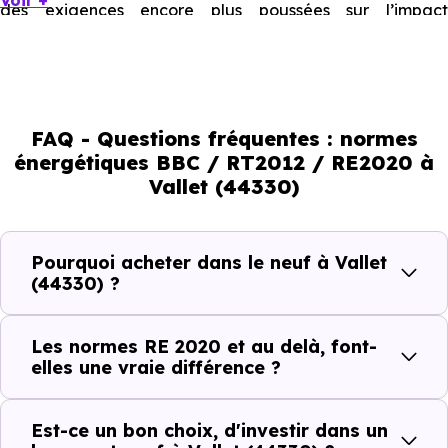
Voir +
des exigences encore plus poussées sur l’impact
environnemental et le confort thermique. À terme, ces
normes vont continuer à transformer le marché
immobilier, en valorisant les biens les plus performants.
FAQ - Questions fréquentes : normes
En résumé :
énergétiques BBC / RT2012 / RE2020 à
Vallet (44330)
Normes énergétiques de
Avantages au quotidien
l’immobilier neuf
Pourquoi acheter dans le neuf à Vallet
(44330) ?
Isolations thermiques
et phoniques
Les normes RE 2020 et au delà, font-
Confort en toute
elles une vraie différence ?
saison
Économies
Est-ce un bon choix, d'investir dans un