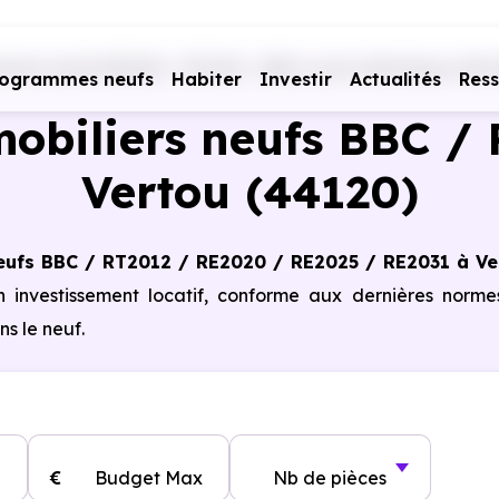
mmes neufs RE2020 - RT2012 - BBC
Loire-Atlantique (44)
rogrammes neufs
Habiter
Investir
Actualités
Res
obiliers neufs BBC / 
Vertou (44120)
eufs BBC / RT2012 / RE2020 / RE2025 / RE2031 à Ve
n investissement locatif, conforme aux dernières norm
s le neuf.
€
Budget Max
Nb de pièces