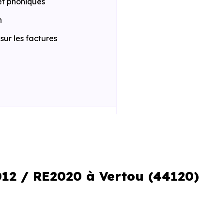
et phoniques
n
ur les factures
 la construction
iques améliorées
al réduit
012 / RE2020 à Vertou (44120)