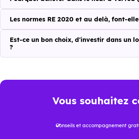
Un projet immobili
Acheter un bien immobilier à
Les normes RE 2020 et au delà, font-elle
quartiers, les dynamiques loc
différences entre les program
Est-ce un bon choix, d'investir dans un 
?
C’est pour cela que l’accomp
Vertou (44120)
et ses spécific
biens qui correspondent réellem
Un choix pertinen
Vous souhaitez c
Dans un marché immobilier où 
logement neuf conforme à la
R
Conseils et accompagnement gratu
Cela permet non seulement de b