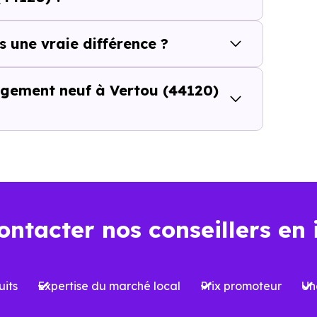
er qui se construit aussi à l’échel
Vertou (44120)
ne se résume pas à choisir un programm
s une vraie différence ?
ales et les opportunités du marché. Tous les logements 
mes peuvent être significatives, notamment en matière de
logement neuf à Vertou (44120)
agnement local est essentiel.
Nos conseillers Immobi
ités. Ils vous aident à décrypter les projets, à comparer l
ent à votre projet, qu’il s’agisse d’une résidence principal
t aujourd’hui… et demain
ontacter nos conseillers en 
la performance énergétique devient un critère de plus e
E2020,
et anticipant les évolutions futures, constitue un 
its
Expertise du marché local
Prix promoteur
Un
énéficier d’un meilleur confort au quotidien, mais aussi