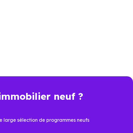
le locale
e. C’est aussi comprendre les
neufs ne se valent pas, et les
 performance et de conception.
lier Neuf Nantes
connaissent
es programmes et à identifier les
e ou d’un investissement.
immobilier neuf ?
n plus déterminant, acheter un
véritable avantage.
e large sélection de programmes neufs
 de sécuriser la valeur du bien