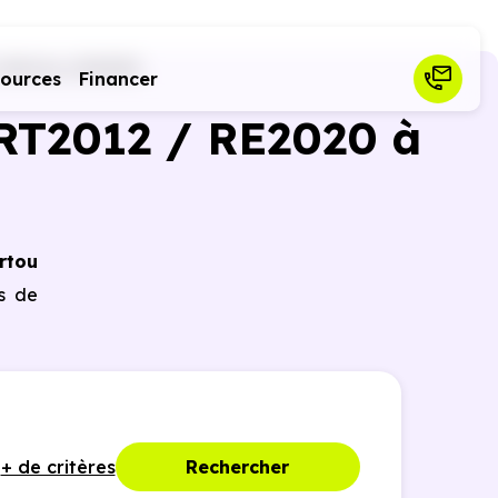
Vertou (44120)
sources
Financer
RT2012 / RE2020 à
rtou
es de
+ de critères
Rechercher