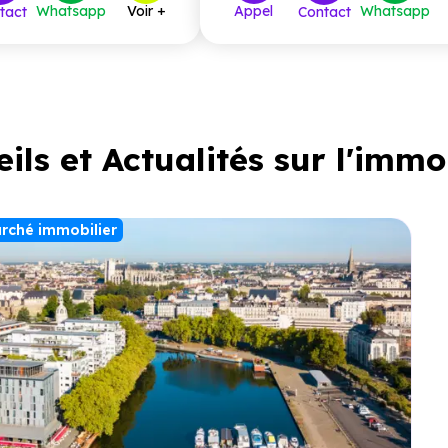
, chaque logement
Whatsapp
Voir +
Appel
Whatsapp
tact
Contact
arking
ou d’un garage,
tionnement sécurisé. Une
our vivre ou investir à
mité
immédiate de
Nantes
a Douve.
ils et Actualités sur l'immo
rché immobilier