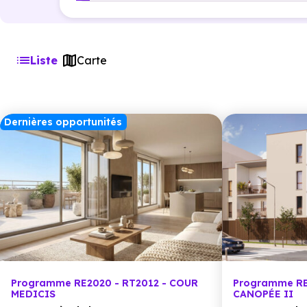
Liste
Carte
Dernières opportunités
Programme RE2020 - RT2012 - COUR
Programme RE
MEDICIS
CANOPÉE II