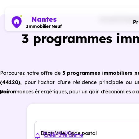
Nantes
Accueil
Progra
P
Immobilier Neuf
3 programmes imm
Parcourez notre offre de
3 programmes immobiliers n
(44120)
,
pour l'achat d'une résidence principale ou u
performances énergétiques, pour un gain d'économies dan
Voir +
Dépt, Ville, Code postal
Vertou (44120)
Créer une alerte