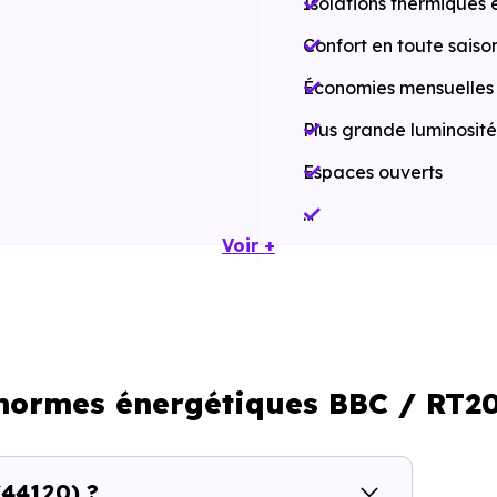
Isolations thermiques 
Confort en toute saiso
Économies mensuelles s
Plus grande luminosité
Espaces ouverts
…
Voir +
Meilleures exigences à
Performances énergét
Impact environnement
 normes énergétiques BBC / RT2
…
(44120) ?