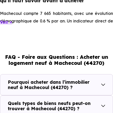
qu'il faut savoir avant d'acheter
Machecoul compte 7 665 habitants, avec une évolution
démographique de 0.6 % par an. Un indicateur direct de
Voir +
l'attractivité de la commune et du dynamisme de son
marché immobilier. La population se répartit entre 37.23 %
d'adultes (dont 73 % d'actifs), 31.86 % de seniors, 14.56 %
de jeunes et 16.35 % d'enfants. Un profil démographique
FAQ - Foire aux Questions : Acheter un
qui renseigne directement sur la demande locative locale
logement neuf à Machecoul (44270)
et les typologies de biens les plus recherchées.
Côté cadre de vie, Machecoul (44270) dispose de 14
Pourquoi acheter dans l’immobilier
commerces, 40 professions médicales et 9 établissements
neuf à Machecoul (44270) ?
scolaires. Des équipements du quotidien qui constituent
autant d'arguments concrets pour habiter ou investir
Quels types de biens neufs peut-on
dans la commune.
trouver à Machecoul (44270) ?