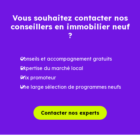
2 304 €
Maison
1 015 € /m²
3 591 € /m²
/m²
Vous souhaitez contacter nos
conseillers en immobilier neuf
Ces prix varient selon la localisation dans la commune, la
?
surface, les prestations et le stade d'avancement du
programme. Notre moteur de recherche vous permet
Conseils et accompagnement gratuits
d'explorer et de filtrer l'ensemble des programmes
Expertise du marché local
disponibles à Machecoul (44270) selon votre budget.
Prix promoteur
Le parc résidentiel de Machecoul (44270) se compose de
Une large sélection de programmes neufs
15 % d'appartements et 85 % de maisons, dont 2.6 % de
résidences secondaires.
Contacter nos experts
Avec 70.8 % de propriétaires et
[[PourcentageLocataires] % de locataires, Machecoul
présente deux indicateurs complémentaires : un marché