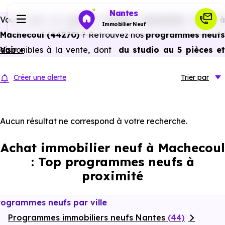
Nantes
Vous avez un
projet d’achat immobilier neuf 
Immobilier Neuf
Machecoul (44270)
? Retrouvez nos
programmes neuf
disponibles à la vente, dont
Voir +
du studio au 5 pièces e
Programmes neufs
plus,
à
prix promoteur
et
sans frais d’agence
.
Créer une alerte
Trier
par
Selon les
programmes immobiliers neufs disponible
Habiter
à Machecoul (44270)
, vous pouvez aussi bénéficier de
avantages du neuf :
PTZ, TVA réduite
dans certains cas
Aucun résultat ne correspond à votre recherche.
Investir
frais de notaire réduits, bonnes performances
Achat immobilier neuf à Machecoul
énergétiques, garanties constructeur, etc.
Actualités
: Top programmes neufs à
proximité
Ressources
rogrammes neufs par ville
Programmes immobiliers neufs Nantes
Financer
(44)