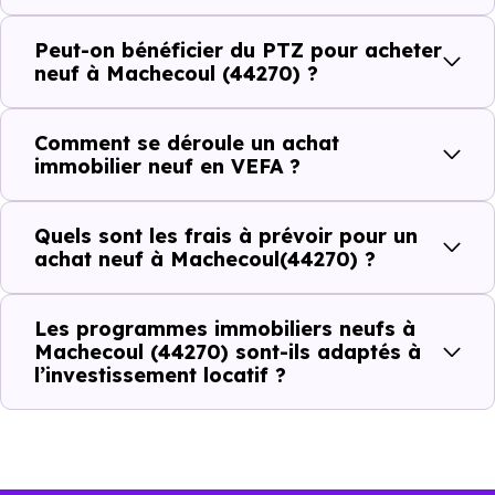
Peut-on bénéficier du PTZ pour acheter
Combien coûte un logement à Machecoul
neuf à Machecoul (44270) ?
(44270) ?
Comment se déroule un achat
C'est souvent la première question. Voici les repères de
immobilier neuf en VEFA ?
prix à connaître pour un achat immobilier à Machecoul
(44270) :
Quels sont les frais à prévoir pour un
achat neuf à Machecoul(44270) ?
Prix
Prix
Prix
Les programmes immobiliers neufs à
minimum
moyen
maximum
Machecoul (44270) sont-ils adaptés à
l’investissement locatif ?
2 598 €
Appartement
1 365 € /m²
3 535 € /m²
/m²