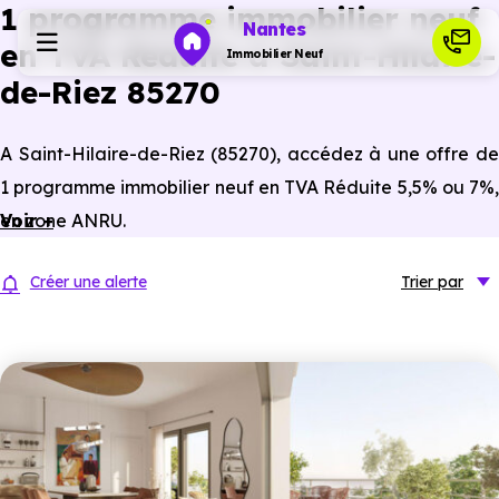
1 programme immobilier neuf
Nantes
en TVA Réduite à Saint-Hilaire-
Immobilier Neuf
de-Riez 85270
Programmes neufs
A Saint-Hilaire-de-Riez (85270), accédez à une offre de
1 programme immobilier neuf en TVA Réduite 5,5% ou 7%,
Habiter
en zone ANRU.
Voir +
Investir
Créer une alerte
Trier
par
Actualités
Ressources
Financer