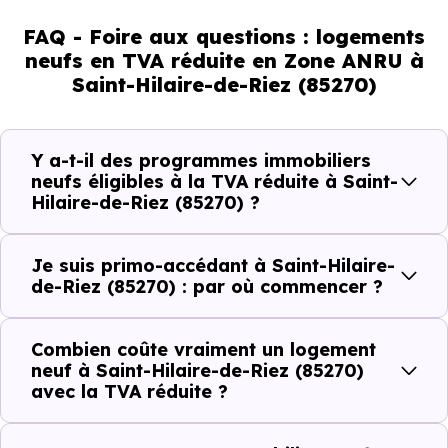
% représente concrètement pour un
achat immobilier neuf à Saint-
FAQ - Foire aux questions : logements
neufs en TVA réduite en Zone ANRU à
Hilaire-de-Riez (85270)
Saint-Hilaire-de-Riez (85270)
La différence entre une
TVA à 20 % et une TVA à 5,5 
/ 7 % sur un logement neuf à
Saint-Hilaire-de-Riez
Y a-t-il des programmes immobiliers
(85270),
neufs éligibles à la TVA réduite à Saint-
ce n'est pas un détail comptable. C'est une
Hilaire-de-Riez (85270) ?
économie réelle, immédiate, sur le prix que vous payez.
Je suis primo-accédant à Saint-Hilaire-
Prix HT du
Économie réalisée grâce à la
de-Riez (85270) : par où commencer ?
logement
TVA à 5,5 %
Combien coûte vraiment un logement
150 000 €
~ 21 750 €
neuf à Saint-Hilaire-de-Riez (85270)
avec la TVA réduite ?
180 000 €
~ 26 100 €