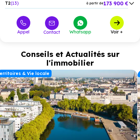
173 900 €
T2
13
à partir de
201 900 €
T3
14
à partir de
373 900 €
T4
2
à partir de
Appel
Whatsapp
Voir +
Contact
Conseils et Actualités sur
l'immobilier
erritoires & Vie locale