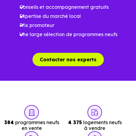
le prix du bien n'excède pas les barèmes officiels
Conseils et accompagnement gratuits
applicables à votre secteur.
Expertise du marché local
Dans le cas de la TVA réduite à 7 %, il est possible
Prix promoteur
d'en bénéficier selon les mêmes conditions, mais
Une large sélection de programmes neufs
uniquement sur des programmes immobiliers
prédatant Janvier 2014.
Contacter nos experts
Nos conseillers
Immobilier Neuf Nantes
font cett
vérification avec vous en quelques minutes, sans
engagement de votre part.
Pour aller plus loin, voir tous nos
programmes
immobiliers neufs à Saint-Hilaire-de-Riez (85270)
384
programmes neufs
4 375
logements neufs
en vente
à vendre