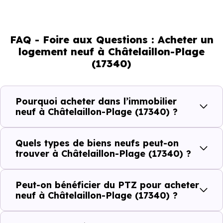
direct de l'attractivité de la commune et du dynamisme
de son marché immobilier. La population se répartit entre
FAQ - Foire aux Questions : Acheter un
28.73 % d'adultes (dont 67 % d'actifs), 49.13 % de seniors,
logement neuf à Châtelaillon-Plage
11.99 % de jeunes et 10.14 % d'enfants. Un profil
(17340)
démographique qui renseigne directement sur la
demande locative locale et les typologies de biens les
plus recherchées.
Pourquoi acheter dans l’immobilier
neuf à Châtelaillon-Plage (17340) ?
Côté cadre de vie, Châtelaillon-Plage (17340) dispose de
66 commerces, 27 professions médicales et 8
Quels types de biens neufs peut-on
établissements scolaires. Des équipements du quotidien
trouver à Châtelaillon-Plage (17340) ?
qui constituent autant d'arguments concrets pour habiter
ou investir dans la commune.
Peut-on bénéficier du PTZ pour acheter
neuf à Châtelaillon-Plage (17340) ?
Combien coûte un logement à Châtelaillon-