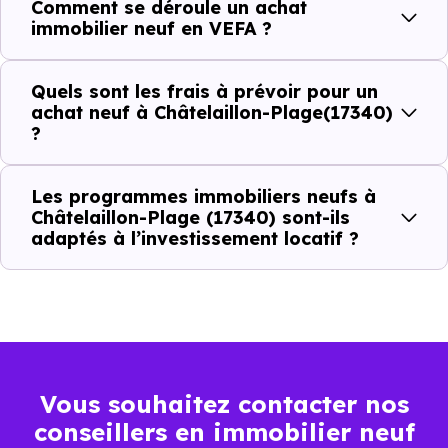
Comment se déroule un achat
Plage (17340) ?
immobilier neuf en VEFA ?
C'est souvent la première question. Voici les repères de
Quels sont les frais à prévoir pour un
prix à connaître pour un achat immobilier à Châtelaillon-
achat neuf à Châtelaillon-Plage(17340)
Plage (17340) :
?
Les programmes immobiliers neufs à
Prix
Prix
Prix
Châtelaillon-Plage (17340) sont-ils
adaptés à l’investissement locatif ?
minimum
moyen
maximum
4 976 €
Appartement
2 870 € /m²
8 035 € /m²
/m²
5 473 €
Maison
Vous souhaitez contacter nos
2 833 € /m²
8 913 € /m²
/m²
conseillers en immobilier neuf