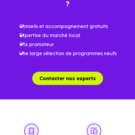
?
Ces prix varient selon la localisation dans la commune, la
surface, les prestations et le stade d'avancement du
Conseils et accompagnement gratuits
programme. Notre moteur de recherche vous permet
Expertise du marché local
d'explorer et de filtrer l'ensemble des programmes
Prix promoteur
disponibles à Châtelaillon-Plage (17340) selon votre
Une large sélection de programmes neufs
budget.
Le parc résidentiel de Châtelaillon-Plage (17340) se
Contacter nos experts
compose de 27 % d'appartements et 73 % de maisons,
dont 37.9 % de résidences secondaires.
Avec 64 % de propriétaires et [[PourcentageLocataires]
% de locataires, Châtelaillon-Plage présente deux
indicateurs complémentaires : un marché de l'accession
et un potentiel locatif à prendre en compte, pour tout