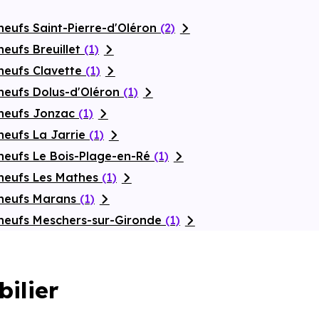
eufs Saint-Pierre-d'Oléron
(2)
eufs Breuillet
(1)
neufs Clavette
(1)
neufs Dolus-d'Oléron
(1)
 neufs Jonzac
(1)
neufs La Jarrie
(1)
neufs Le Bois-Plage-en-Ré
(1)
neufs Les Mathes
(1)
 neufs Marans
(1)
neufs Meschers-sur-Gironde
(1)
bilier