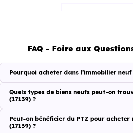
Appartement
Maison
FAQ - Foire aux Question
Ces prix varient selon la lo
Pourquoi acheter dans l’immobilier neuf
programme. Notre moteur de re
Dompierre-sur-Mer (17139) selo
Quels types de biens neufs peut-on tro
Le parc résidentiel de Dompie
(17139) ?
résidences secondaires.
Peut-on bénéficier du PTZ pour acheter
Avec 78.5 % de propriétaire
(17139) ?
indicateurs complémentaires : 