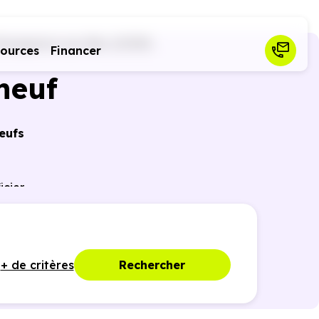
Dompierre-sur-Mer (17139)
sources
Financer
neuf
eufs
icier
nces
+ de critères
Rechercher