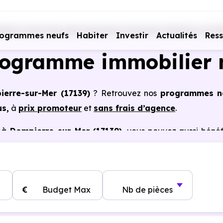
liers neufs Nouvelle Aquitaine
Charente-Maritime (17)
rogrammes neufs
Habiter
Investir
Actualités
Res
rogramme immobilier 
ierre-sur-Mer (17139)
? Retrouvez nos
programmes n
us,
à
prix promoteur
et
sans frais d’agence
.
à Dompierre-sur-Mer (17139)
, vous pouvez aussi bénéf
tains cas, frais de notaire réduits, bonnes performa
€
Budget Max
Nb de pièces