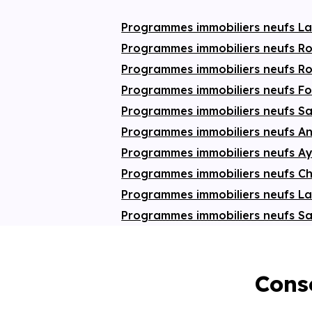
pièces
. Leur double ou triple orientation
assure une lumière naturelle abondante à
Programmes immobiliers neufs La
toute heure, complétée par des pergolas
offrant une protection solaire adaptée.
Programmes immobiliers neufs R
Pensée pour encourager un mode de vie
responsable, la résidence invite à privilégier
Programmes immobiliers neufs 
les déplacements doux. Les voitures sont
stationnées en parking aérien et souterrain,
Programmes immobiliers neufs F
libérant les espaces extérieurs au profit des
Programmes immobiliers neufs S
piétons et des cyclistes. Pratique,
écologique et confortable, ce projet
Programmes immobiliers neufs A
immobilier soigné s’adresse à celles et ceux
qui recherchent un habitat durable sans
Programmes immobiliers neufs A
compromis sur la
qualité de vie
.
Programmes immobiliers neufs Ch
Programmes immobiliers neufs L
Programmes immobiliers neufs Sa
Conse