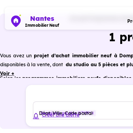
Nantes
Accueil
Programmes immobi
P
Immobilier Neuf
1 p
Vous avez un
projet d’achat immobilier neuf à Domp
disponibles à la vente, dont
du studio au 5 pièces et pl
Voir +
Selon les
programmes immobiliers neufs disponibles 
des avantages du neuf :
PTZ, TVA réduite
dans cer
énergétiques, garanties constructeur, etc.
Dépt, Ville, Code postal
Dompierre-sur-Mer (17139)
Créer une alerte