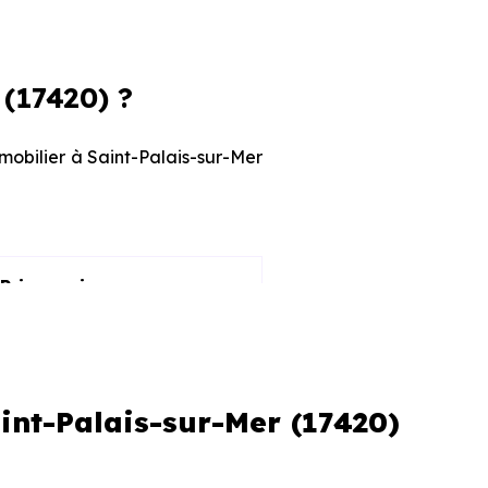
(17420) ?
mmobilier à Saint-Palais-sur-Mer
Prix maximum
7 404 € /m²
8 305 € /m²
int-Palais-sur-Mer (17420)
s et le stade d'avancement du