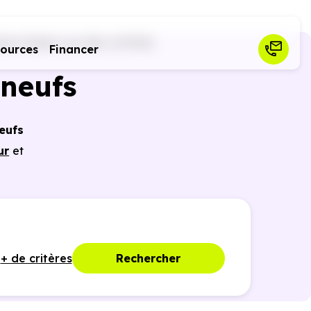
aint-Palais-sur-Mer (17420)
sources
Financer
neufs
eufs
ur
et
icier
nces
+ de critères
Rechercher