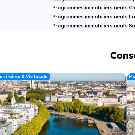
Programmes immobiliers neufs Ch
Programmes immobiliers neufs L
Programmes immobiliers neufs Sa
Conse
erritoires & Vie locale
Ma