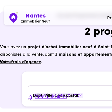
Nantes
Accueil
Programmes immobil
P
Immobilier Neuf
2 pr
Vous avez un
projet d’achat immobilier neuf à Saint-
disponibles à la vente, dont
3 maisons et appartements 
sans frais d’agence
Voir +
.
Selon les
programmes immobiliers neufs disponibles à
des avantages du neuf :
PTZ, TVA réduite
dans cer
énergétiques, garanties constructeur, etc.
Dépt, Ville, Code postal
Saint-Palais-sur-Mer (17420)
Créer une alerte