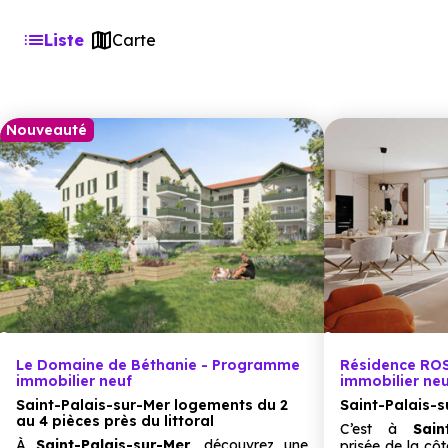
Liste
Carte
Nouveauté
Le Domaine de Béthanie - Programme
Résidence RO
immobilier neuf
immobilier ne
Saint-Palais-sur-Mer logements du 2
Saint-Palais-s
au 4 pièces près du littoral
C’est à
Sain
À
Saint-Palais-sur-Mer,
découvrez une
prisée de la côt