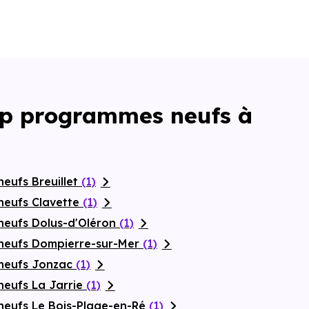
Top programmes neufs à
eufs Breuillet
(1)
neufs Clavette
(1)
neufs Dolus-d'Oléron
(1)
neufs Dompierre-sur-Mer
(1)
 neufs Jonzac
(1)
neufs La Jarrie
(1)
neufs Le Bois-Plage-en-Ré
(1)