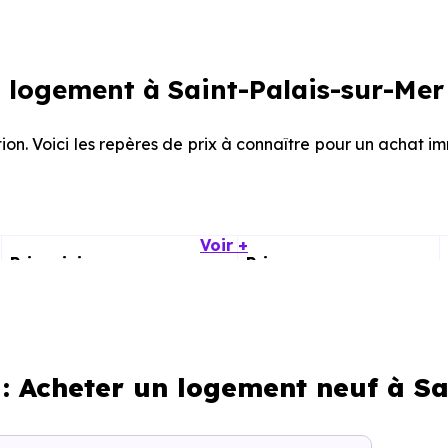
logement à Saint-Palais-sur-Mer 
ion. Voici les repères de prix à connaître pour un achat i
Voir +
Prix minimum
Prix moyen
2 380 € /m²
4 424 € /m²
2 153 € /m²
4 908 € /m²
 : Acheter un logement neuf à Sa
calisation dans la commune, la surface, les prestation