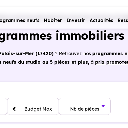
iers neufs Nouvelle Aquitaine
Charente-Maritime (17)
S
rogrammes neufs
Habiter
Investir
Actualités
Res
ogrammes immobiliers 
Palais-sur-Mer (17420)
? Retrouvez nos
programmes n
neufs du studio au 5 pièces et plus,
à
prix promote
 Saint-Palais-sur-Mer (17420)
, vous pouvez aussi bénéf
tains cas, frais de notaire réduits, bonnes performa
€
Budget Max
Nb de pièces