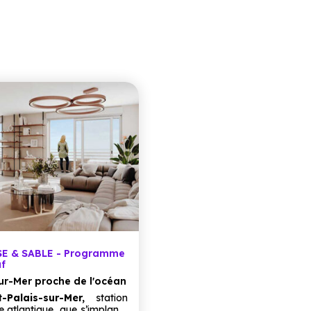
SE & SABLE - Programme
uf
ur-Mer proche de l'océan
t-Palais-sur-Mer,
station
e atlantique, que s’implante