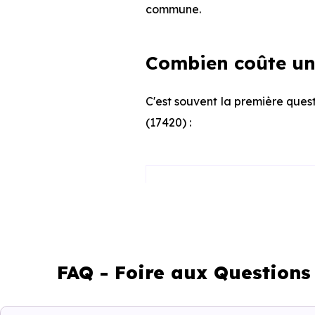
commune.
Combien coûte un 
C'est souvent la première quest
(17420) :
Appartement
Maison
FAQ - Foire aux Questions
Ces prix varient selon la lo