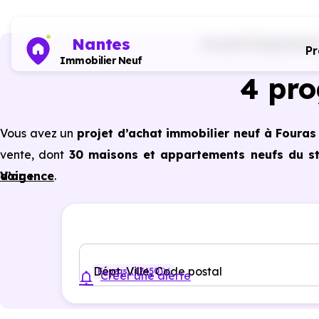
Nantes
Accueil
Programmes 
P
Immobilier Neuf
4 pr
Vous avez un
projet d’achat immobilier neuf à Fouras
vente, dont
30 maisons et appartements neufs du stu
d’agence
Voir +
.
Selon les
programmes immobiliers neufs disponib
avantages du neuf :
PTZ, TVA réduite
dans certains cas
garanties constructeur, etc.
Dépt, Ville, Code postal
Fouras (17450)
Créer une alerte