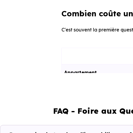
Combien coûte un
C'est souvent la première quest
Appartement
Maison
FAQ - Foire aux Qu
Ces prix varient selon la lo
programme. Notre moteur de re
Fouras (17450) selon votre bud