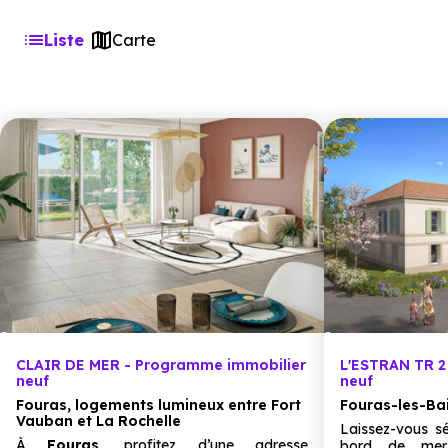
Liste
Carte
CLAIR DE MER - Programme immobilier
L'ESTRAN TR 2
neuf
neuf
Fouras, logements lumineux entre Fort
Fouras-les-Ba
Vauban et La Rochelle
Laissez-vous sé
À
Fouras
, profitez d’une adresse
bord de me