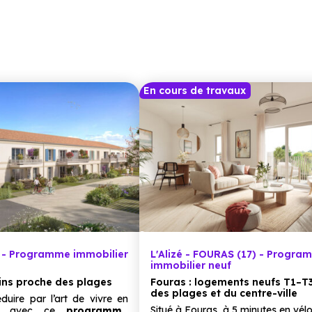
En cours de travaux
 - Programme immobilier
L'Alizé - FOURAS (17) - Progra
immobilier neuf
ins proche des plages
Fouras : logements neufs T1–T
des plages et du centre-ville
duire par l’art de vivre en
Situé à Fouras, à 5 minutes en vél
r avec ce
programme