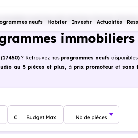
immobiliers neufs Nouvelle Aquitaine
Charente-Maritime
rogrammes neufs
Habiter
Investir
Actualités
Res
ogrammes immobiliers 
 (17450)
? Retrouvez nos
programmes neufs
disponibles
dio au 5 pièces et plus,
à
prix promoteur
et
sans f
les à Fouras (17450)
, vous pouvez aussi bénéficier
, frais de notaire réduits, bonnes performances énergéti
€
Budget Max
Nb de pièces