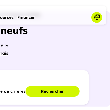
 (17)
Fouras (17450)
sources
Financer
neufs
 à la
rais
 des
ques,
+ de critères
Rechercher