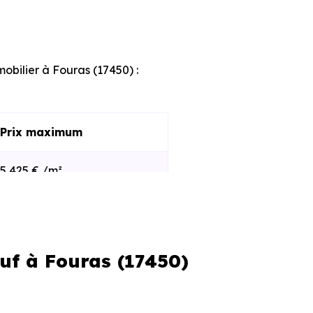
mobilier à Fouras (17450) :
Prix maximum
5 425 € /m²
8 553 € /m²
uf à Fouras (17450)
s et le stade d'avancement du
e des programmes disponibles à