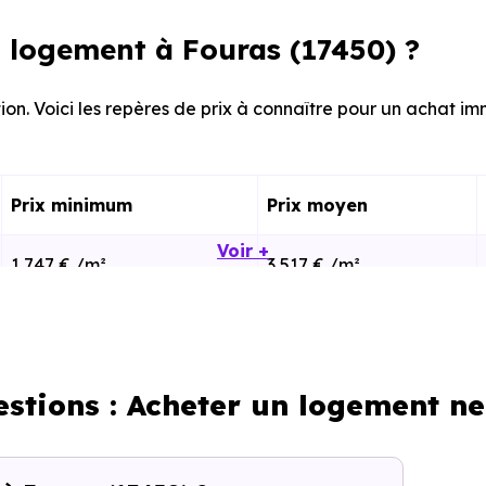
 logement à Fouras (17450) ?
ion. Voici les repères de prix à connaître pour un achat im
Prix minimum
Prix moyen
Voir +
1 747 € /m²
3 517 € /m²
2 430 € /m²
4 656 € /m²
estions : Acheter un logement ne
calisation dans la commune, la surface, les prestation
cherche vous permet d'explorer et de filtrer l'ensembl
get.