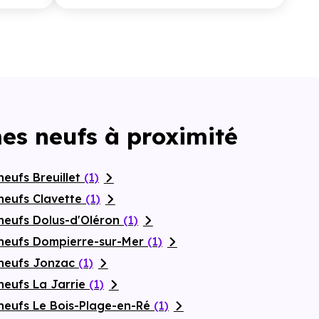
es neufs à proximité
eufs Breuillet
(1)
neufs Clavette
(1)
neufs Dolus-d'Oléron
(1)
neufs Dompierre-sur-Mer
(1)
 neufs Jonzac
(1)
neufs La Jarrie
(1)
neufs Le Bois-Plage-en-Ré
(1)