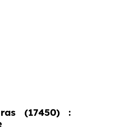
ras (17450) :
e