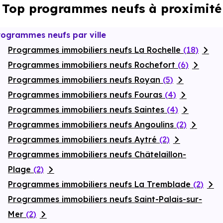
Top programmes neufs à proximité
s’adresse aux investisseurs souhaitant se positionner sur un
marché porteur. Un projet rare à Jonzac, alliant emplacement,
fonctionnalité et potentiel locatif.
rogrammes neufs par ville
Programmes immobiliers neufs La Rochelle
(18)
Programmes immobiliers neufs Rochefort
(6)
Programmes immobiliers neufs Royan
(5)
Programmes immobiliers neufs Fouras
(4)
Programmes immobiliers neufs Saintes
(4)
Programmes immobiliers neufs Angoulins
(2)
Programmes immobiliers neufs Aytré
(2)
Programmes immobiliers neufs Châtelaillon-
Plage
(2)
Programmes immobiliers neufs La Tremblade
(2)
Programmes immobiliers neufs Saint-Palais-sur-
Mer
(2)