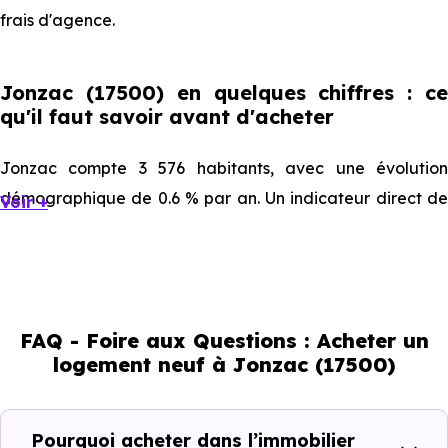
frais d'agence.
Jonzac (17500) en quelques chiffres : ce
qu'il faut savoir avant d'acheter
Jonzac compte 3 576 habitants, avec une évolution
démographique de 0.6 % par an. Un indicateur direct de
Voir +
l'attractivité de la commune et du dynamisme de son
marché immobilier. La population se répartit entre 30.15 %
d'adultes (dont 59.9 % d'actifs), 42.34 % de seniors, 17.37 %
de jeunes et 10.12 % d'enfants. Un profil démographique
FAQ - Foire aux Questions : Acheter un
qui renseigne directement sur la demande locative locale
logement neuf à Jonzac (17500)
et les typologies de biens les plus recherchées.
Côté cadre de vie, Jonzac (17500) dispose de 50
Pourquoi acheter dans l’immobilier