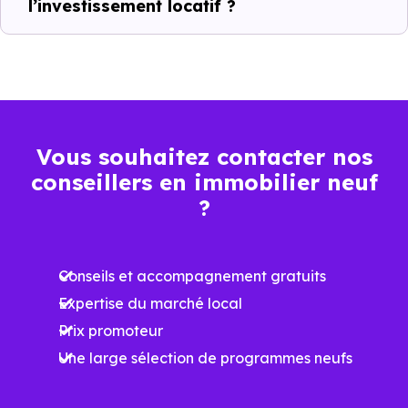
l’investissement locatif ?
1 816 €
Appartement
939 € /m²
2 480 € /m²
/m²
1 856 €
Maison
737 € /m²
3 645 € /m²
/m²
Vous souhaitez contacter nos
conseillers en immobilier neuf
Ces prix varient selon la localisation dans la commune, la
?
surface, les prestations et le stade d'avancement du
programme. Notre moteur de recherche vous permet
Conseils et accompagnement gratuits
d'explorer et de filtrer l'ensemble des programmes
Expertise du marché local
disponibles à Jonzac (17500) selon votre budget.
Prix promoteur
Le parc résidentiel de Jonzac (17500) se compose de 46
Une large sélection de programmes neufs
% d'appartements et 54 % de maisons, dont 25.9 % de
résidences secondaires.