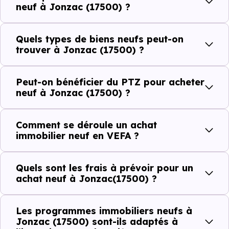
commerces, 63 professions médicales et 7 établissements
neuf à Jonzac (17500) ?
scolaires. Des équipements du quotidien qui constituent
autant d'arguments concrets pour habiter ou investir
Quels types de biens neufs peut-on
dans la commune.
trouver à Jonzac (17500) ?
Peut-on bénéficier du PTZ pour acheter
Combien coûte un logement à Jonzac
neuf à Jonzac (17500) ?
(17500) ?
Comment se déroule un achat
C'est souvent la première question. Voici les repères de
immobilier neuf en VEFA ?
prix à connaître pour un achat immobilier à Jonzac
(17500) :
Quels sont les frais à prévoir pour un
achat neuf à Jonzac(17500) ?
Prix
Prix
Prix
Les programmes immobiliers neufs à
minimum
moyen
maximum
Jonzac (17500) sont-ils adaptés à