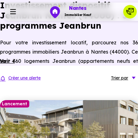
Investissement dispositif
Nantes
Jeanbrun Nantes (44000) : 36
Immobilier Neuf
programmes Jeanbrun
Programmes neufs
Pour votre investissement locatif, parcourez nos 36
programmes immobiliers Jeanbrun à Nantes (44000). Ce
Habiter
sont 360 logements Jeanbrun (appartements neufs et
Voir +
anciens assimilés neufs) à Nantes éligibles à ce statut du
Investir
Créer une alerte
Trier
par
bailleur privé.
Actualités
Lancement
Ressources
Financer