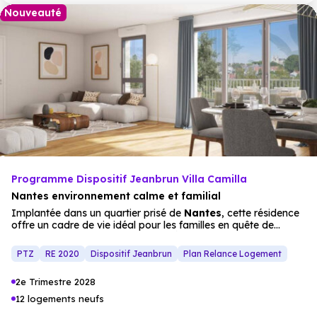
Nouveauté
Programme Dispositif Jeanbrun Villa Camilla
Nantes environnement calme et familial
Implantée dans un quartier prisé de
Nantes
, cette résidence
offre un cadre de vie idéal pour les familles en quête de
confort
et de
proximité
urbaine. À quelques minutes du
centre-ville
, elle permet de profiter des promenades le long
PTZ
RE 2020
Dispositif Jeanbrun
Plan Relance Logement
des quais de la Loire et des
espaces verts
environnants,
véritables poumons de la ville. Le quotidien est facilité par la
2e Trimestre 2028
présence de nombreux
commerces
et services accessibles à
pied, répondant aux besoins essentiels sans contrainte de
12 logements neufs
déplacement. Les
appartements neufs
, du 2 au
4 pièces
,