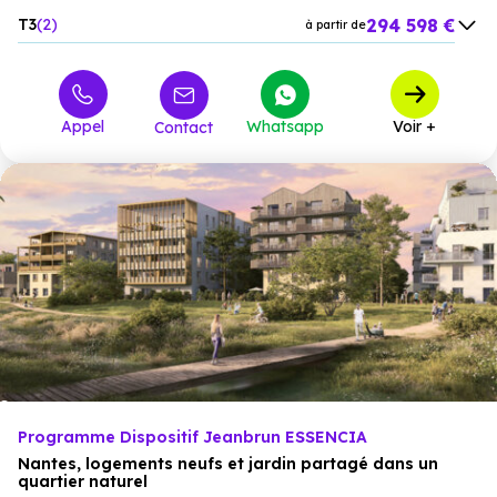
294 598 €
T3
2
à partir de
441 328 €
T4
1
à partir de
Appel
Whatsapp
Voir +
Contact
Programme Dispositif Jeanbrun ESSENCIA
Nantes, logements neufs et jardin partagé dans un
quartier naturel