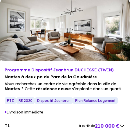
balcon
, apportant un espace extérieur appréciable. Une
opportunité d’investissement performante dans une
résidence étudiante
de nouvelle génération à
Nantes
.
Programme Dispositif Jeanbrun DUCHESSE (TWIN)
Nantes à deux pa du Parc de la Gaudinière
Vous recherchez un cadre de vie agréable dans la ville de
Nantes
? Cette
résidence neuve
s’implante dans un quartier
résidentiel apprécié, à
proximité
du Parc de la Gaudinière et
non loin du centre. Les commodités du quotidien et les
PTZ
RE 2020
Dispositif Jeanbrun
Plan Relance Logement
transports sont rapidement accessibles, avec le
tramway
T3
à seulement 10 minutes à pied. La résidence affiche une
Livraison immédiate
architecture contemporaine et soignée. Conçue à taille
humaine, elle propose 16
appartements neufs
, du
studio
au
3 pièces
, répartis sur deux bâtiments intimistes. Les
210 000 €
T1
à partir de
intérieurs sont optimisés pour offrir
confort
et praticité. Les