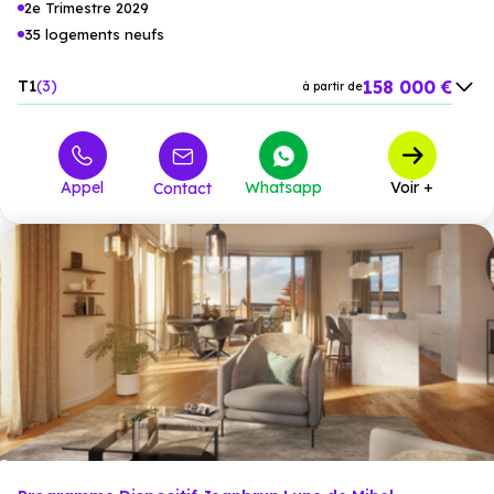
2e Trimestre 2029
35 logements neufs
158 000 €
T1
3
à partir de
189 000 €
T2
15
à partir de
238 000 €
T3
17
à partir de
Appel
Whatsapp
Voir +
Contact