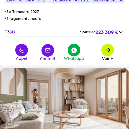
LMNP Non Géré
PTZ
TVA Réduite
RT 2012
Dispositif Jeanbrun
3e Trimestre 2027
6 logements neufs
223 309 €
T3
4
à partir de
320 017 €
M4
2
à partir de
Appel
Whatsapp
Voir +
Contact