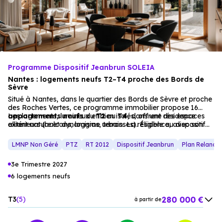
Programme Dispositif Jeanbrun SOLEIA
Nantes : logements neufs T2–T4 proche des Bords de
Sèvre
Situé à Nantes, dans le quartier des Bords de Sèvre et proche
des Roches Vertes, ce programme immobilier propose 16
appartements
Les logements, lumineux et bien isolés, offrent des espaces
neufs
du
T2
au
T4
, dans une résidence
alliant nature et dynamisme urbain. La résidence, avec son
extérieurs (balcons, loggias, terrasses). Éligible au dispositif
architecture élégante, s’intègre dans un
LMNP, ce projet est idéal pour une résidence principale ou un
cadre résidentiel
apaisant.
investissement locatif, dans un environnement résidentiel
LMNP Non Géré
PTZ
RT 2012
Dispositif Jeanbrun
Plan Relance
apaisant.
3e Trimestre 2027
6 logements neufs
280 000 €
T3
5
à partir de
399 000 €
T4
1
à partir de