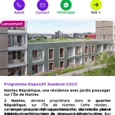
Appel
Whatsapp
Voir +
Contact
Lancement
Programme Dispositif Jeanbrun COCO
Nantes République, une résidence avec jardin paysager
sur l’Île de Nantes
À
Nantes
, devenez propriétaire dans le
quartier
République
, sur l’Île de Nantes. Cette résidence
contemporaine prend place au cœur d’un
Le projet propose
48 appartements, du studio au 4
secteur en pleine
évolution
pièces
, répartis au sein de plusieurs bâtiments. Avec son
, emblématique du renouveau urbain nantais. Son