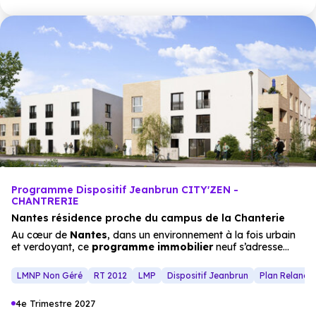
Programme Dispositif Jeanbrun CITY'ZEN -
CHANTRERIE
Nantes résidence proche du campus de la Chanterie
Au cœur de
Nantes
, dans un environnement à la fois urbain
et verdoyant, ce
programme immobilier
neuf s’adresse
parfaitement aux investisseurs en quête d’un emplacement
pérenne. Située à deux pas des
transports
en commun et à
LMNP Non Géré
RT 2012
LMP
Dispositif Jeanbrun
Plan Relance
15 minutes du campus de la Chantrerie, la résidence bénéficie
d’un fort potentiel locatif auprès des étudiants et jeunes actifs.
4e Trimestre 2027
Bordée par l’Erdre et entourée de vastes espaces naturels